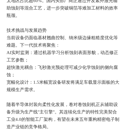
太地区占比超60%。国内头部厂商正通过开发紫外激光辅
助蚀刻等混合工艺，进一步突破铜箔等难加工材料的效率
瓶颈。
技术挑战与发展趋势
当前设备仍面临基材翘曲控制、纳米级边缘粗糙度优化等
难题。下一代技术将聚焦：
AI实时监测：通过机器学习分析蚀刻表面形貌，动态修正
工艺参数；
超快激光耦合：飞秒激光预处理可减少化学蚀刻的侧向腐
蚀；
宽幅化设计：1.5米幅宽设备研发将满足车载显示面板的大
规模生产需求。
随着半导体封装向柔性化发展，卷对卷蚀刻机正从辅助设
备升级为生产线"主引擎"。其连续化生产的特性完美契合
工业4.0的智能工厂架构，有望在未来五年重构精密电子制
造产业链的竞争格局。