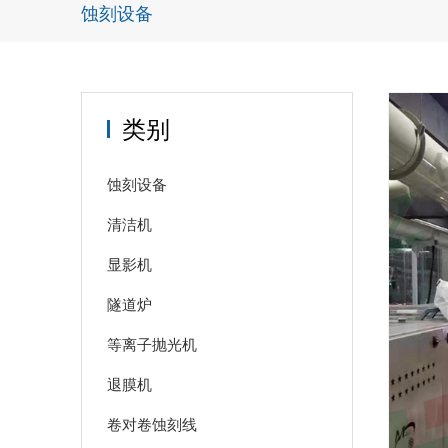
蚀刻设备
类别
蚀刻设备
清洁机
显影机
隧道炉
等离子抛光机
退膜机
卷对卷蚀刻线