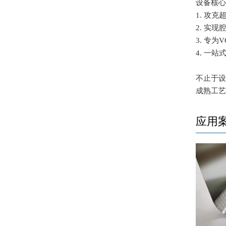
设备核
1. 攻
2. 实
3. 专
4. 一
不止于
成熟工
应用