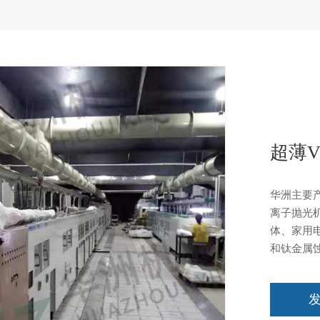
超薄
华洲主要
离子抛光
体、家用
和钛金属