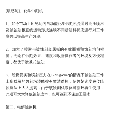
[敏感词]、化学
蚀刻机
1、如今市场上所见到的自动型化学蚀刻机是通过高压喷淋
及被蚀刻板直线运动形成连续不间断进料状态进行对工件
腐蚀以提高生产效率;
2、加大了喷淋与被蚀刻金属板的有效面积和蚀刻均匀程
度，无论在蚀刻效果、速度和改善操作者的环境及方便程
度，都优于泼溅式蚀刻;
3、经反复实验喷射压力在1-2Kg/cm2的情况下被蚀刻工件
上所残留的蚀刻圬渍能被有效清处掉，使蚀刻速度在传统
蚀刻法上大大提高，由于该蚀刻机液体可循环再生使用，
此项可大大降低蚀刻成本，也可达到环保加工要求
第二、电解蚀刻机