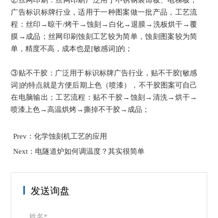
广告标识标牌行业，适用于一种图案做一批产品，工艺流
程：丝印→晾干/烤干→蚀刻→白化→退膜→洗板烘干→覆
膜→成品；丝网印刷蚀刻工艺较为简单，蚀刻图案较为简
单，精度不高，成本也是[敏感词]的；
③贴不干胶：广泛用于标识标牌广告行业，贴不干胶[敏感
词]的特点就是方便后期上色（喷漆），不干胶图案可自己
在电脑输出；工艺流程：贴不干胶→蚀刻→清洗→烘干→
喷漆上色→高温烘烤→撕掉不干胶→成品；
Prev：化学蚀刻机工艺的应用
Next：电隧道炉如何调温度？其实很简单
发送询盘