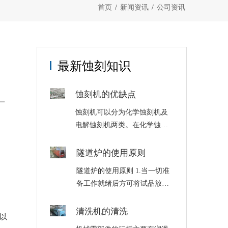
首页
/
新闻资讯
/
公司资讯
最新蚀刻知识
蚀刻机的优缺点
一
蚀刻机可以分为化学蚀刻机及
电解蚀刻机两类。在化学蚀刻
中是使用化学溶液，经由化学
反应以达到蚀刻的目的，化学
隧道炉的使用原则
蚀刻机是将材料用化学反应或
隧道炉的使用原则 1.当一切准
物理撞击作用而移除的技术。
备工作就绪后方可将试品放入
电蚀刻是利用金属在以自来水
；
烘箱内，然后连接并开启电
或盐水为蚀刻主体的……
源，红色指示灯亮表示箱内已
清洗机的清洗
以
加热。当温度达到所控温度