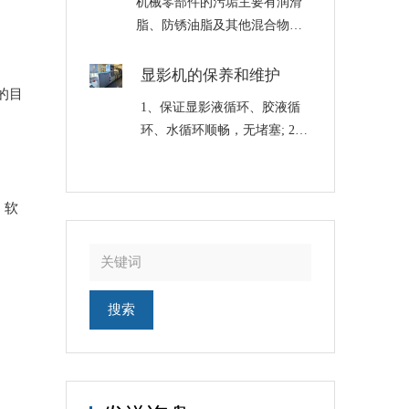
机械零部件的污垢主要有润滑
时，红灯熄灭绿灯亮，开始恒
脂、防锈油脂及其他混合物组
温。为了防止温控失灵，还必
成的油泥，可以采用碱性清洗
须照看。 ……
液清洗、电化学清洗，也可采
显影机的保养和维护
的目
用超声波清洗机清洗，超声波
1、保证显影液循环、胶液循
清洗机清洗是一个清洗的专门
环、水循环顺畅，无堵塞; 2、
类别，属工业清洗。 采用碱性
定期更换显影液，同时清洗显
清洗液清洗……
影机(建议每天清洗一次); 3、
定期更换过滤芯，一般每周更
、软
换一次(建议使用100u滤芯);
4、定期……