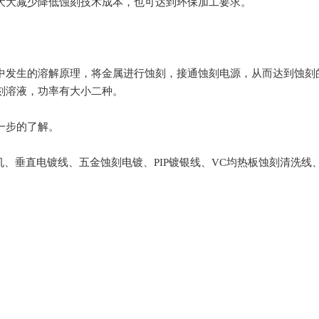
大大减少降低蚀刻技术成本，也可达到环保加工要求。
中发生的溶解原理，将金属进行蚀刻，接通蚀刻电源，从而达到蚀刻
刻溶液，功率有大小二种。
一步的了解。
机、垂直电镀线、五金蚀刻电镀、PIP镀银线、VC均热板蚀刻清洗线
。