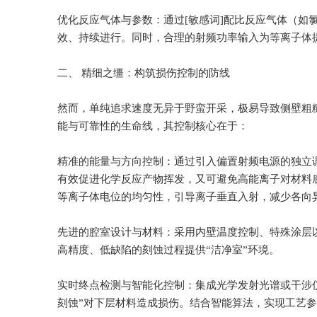
优化反应气体与参数：通过[敏感词]配比反应气体（如
效、持续进行。同时，合理的射频功率输入为等离子体
二、 精细之缰：构筑损伤控制的防线
然而，单纯追求速度无异于野蛮开采，极易导致侧壁粗
能与可靠性的生命线，其控制核心在于：
精准的能量与方向控制：通过引入偏置射频电源的独立调
有效促进化学反应产物挥发，又可避免高能离子对材料
等离子体电位的均匀性，引导离子垂直入射，减少各向
先进的腔室设计与材料：采用内壁温度控制、特殊涂层
高精度、低缺陷的刻蚀过程提供“洁净室”环境。
实时终点检测与智能化控制：集成光学发射光谱或干涉
刻蚀”对下层材料造成损伤。结合智能算法，实现工艺