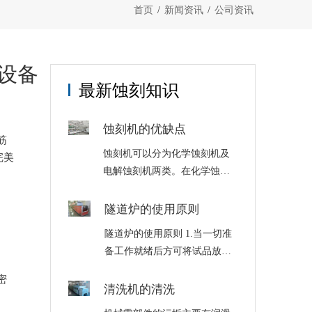
首页
/
新闻资讯
/
公司资讯
设备
最新蚀刻知识
蚀刻机的优缺点
筋
蚀刻机可以分为化学蚀刻机及
完美
电解蚀刻机两类。在化学蚀刻
中是使用化学溶液，经由化学
反应以达到蚀刻的目的，化学
隧道炉的使用原则
蚀刻机是将材料用化学反应或
隧道炉的使用原则 1.当一切准
物理撞击作用而移除的技术。
备工作就绪后方可将试品放入
电蚀刻是利用金属在以自来水
烘箱内，然后连接并开启电
或盐水为蚀刻主体的……
密
源，红色指示灯亮表示箱内已
清洗机的清洗
加热。当温度达到所控温度