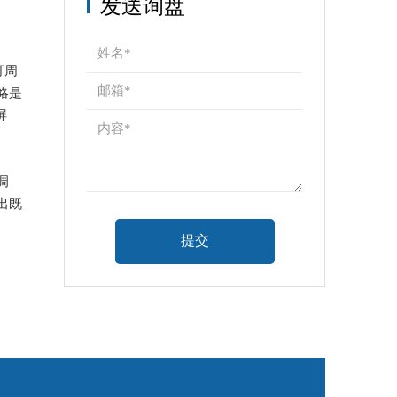
发送询盘
可周
略是
屏
调
出既