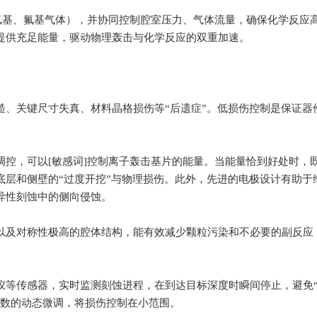
氯基、氟基气体），并协同控制腔室压力、气体流量，确保化学反应
提供充足能量，驱动物理轰击与化学反应的双重加速。
糙、关键尺寸失真、材料晶格损伤等“后遗症”。低损伤控制是保证器
控，可以[敏感词]控制离子轰击基片的能量。当能量恰到好处时，
底层和侧壁的“过度开挖”与物理损伤。此外，先进的电极设计有助于
异性刻蚀中的侧向侵蚀。
以及对称性极高的腔体结构，能有效减少颗粒污染和不必要的副反应
仪等传感器，实时监测刻蚀进程，在到达目标深度时瞬间停止，避免
参数的动态微调，将损伤控制在小范围。