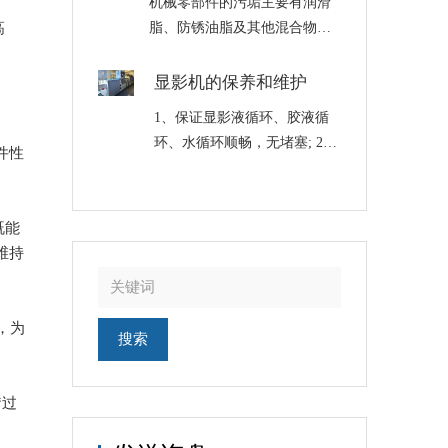
机械零部件的污垢主要有润滑
时，红灯熄灭绿灯亮，开始恒
高
脂、防锈油脂及其他混合物组
温。为了防止温控失灵，还必
成的油泥，可以采用碱性清洗
须照看。 ……
液清洗、电化学清洗，也可采
显影机的保养和维护
用超声波清洗机清洗，超声波
1、保证显影液循环、胶液循
清洗机清洗是一个清洗的专门
环、水循环顺畅，无堵塞; 2、
件性
类别，属工业清洗。 采用碱性
定期更换显影液，同时清洗显
清洗液清洗……
影机(建议每天清洗一次); 3、
定期更换过滤芯，一般每周更
既能
换一次(建议使用100u滤芯);
维持
4、定期……
，为
“过