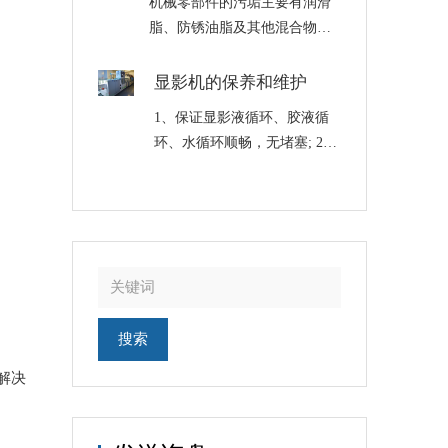
机械零部件的污垢主要有润滑
时，红灯熄灭绿灯亮，开始恒
脂、防锈油脂及其他混合物组
温。为了防止温控失灵，还必
成的油泥，可以采用碱性清洗
须照看。 ……
液清洗、电化学清洗，也可采
显影机的保养和维护
用超声波清洗机清洗，超声波
1、保证显影液循环、胶液循
清洗机清洗是一个清洗的专门
环、水循环顺畅，无堵塞; 2、
类别，属工业清洗。 采用碱性
定期更换显影液，同时清洗显
清洗液清洗……
影机(建议每天清洗一次); 3、
定期更换过滤芯，一般每周更
换一次(建议使用100u滤芯);
4、定期……
解决