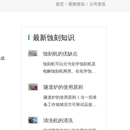
首页
/
新闻资讯
/
公司资讯
最新蚀刻知识
蚀刻机的优缺点
，成
蚀刻机可以分为化学蚀刻机及
电解蚀刻机两类。在化学蚀刻
中是使用化学溶液，经由化学
反应以达到蚀刻的目的，化学
隧道炉的使用原则
蚀刻机是将材料用化学反应或
隧道炉的使用原则 1.当一切准
物理撞击作用而移除的技术。
备工作就绪后方可将试品放入
电蚀刻是利用金属在以自来水
烘箱内，然后连接并开启电
或盐水为蚀刻主体的……
源，红色指示灯亮表示箱内已
清洗机的清洗
加热。当温度达到所控温度