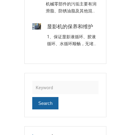
机械零部件的污垢主要有润
控温度时，红灯熄灭绿灯
滑脂、防锈油脂及其他混合
亮，开始恒温。为了防止温
物组成的油泥，可以采用碱
控失灵，还必须照看。 ……
性清洗液清洗、电化学清
显影机的保养和维护
洗，也可采用超声波清洗机
1、保证显影液循环、胶液
清洗，超声波清洗机清洗是
循环、水循环顺畅，无堵
一个清洗的专门类别，属工
塞; 2、定期更换显影液，同
业清洗。 采用碱性清洗液清
时清洗显影机(建议每天清
洗……
洗一次); 3、定期更换过滤
芯，一般每周更换一次(建
议使用100u滤芯); 4、定
期……