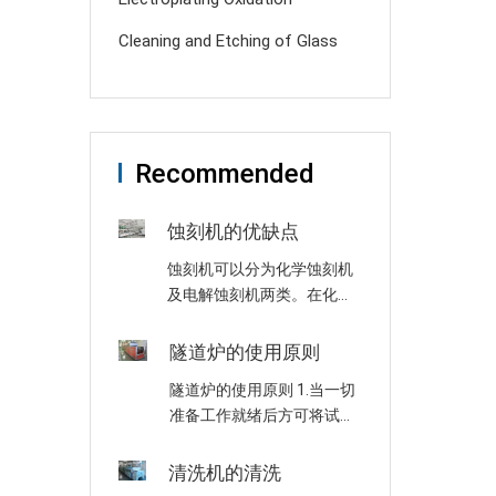
Cleaning and Etching of Glass
Recommended
蚀刻机的优缺点
蚀刻机可以分为化学蚀刻机
及电解蚀刻机两类。在化学
蚀刻中是使用化学溶液，经
由化学反应以达到蚀刻的目
隧道炉的使用原则
的，化学蚀刻机是将材料用
隧道炉的使用原则 1.当一切
化学反应或物理撞击作用而
准备工作就绪后方可将试品
移除的技术。电蚀刻是利用
放入烘箱内，然后连接并开
金属在以自来水或盐水为蚀
启电源，红色指示灯亮表示
清洗机的清洗
刻主体的……
箱内已加热。当温度达到所