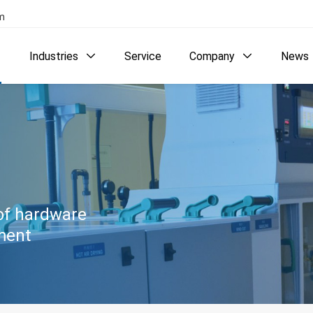
com
Industries
Service
Company
News



of hardware
ment