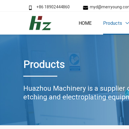
+86 18902444860
myd@merryoung.
HOME
Products
Products
Huazhou Machinery is a supplier 
etching and electroplating equip