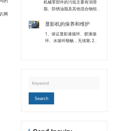
同的
机械零部件的污垢主要有润滑
时，红灯熄灭绿灯亮，开始恒
脂、防锈油脂及其他混合物组
温。为了防止温控失灵，还必
叭网
成的油泥，可以采用碱性清洗
须照看。 ……
液清洗、电化学清洗，也可采
显影机的保养和维护
用超声波清洗机清洗，超声波
1、保证显影液循环、胶液循
清洗机清洗是一个清洗的专门
环、水循环顺畅，无堵塞; 2、
类别，属工业清洗。 采用碱性
定期更换显影液，同时清洗显
清洗液清洗……
影机(建议每天清洗一次); 3、
定期更换过滤芯，一般每周更
换一次(建议使用100u滤芯);
4、定期……