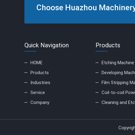
Choose Huazhou Machinery 
Quick Navigation
Products
HOME
Etching Machine
Products
Developing Mach
Industries
Film Stripping M
Service
Coil-to-coil Pow
Company
Cleaning and Etc
Copyrig