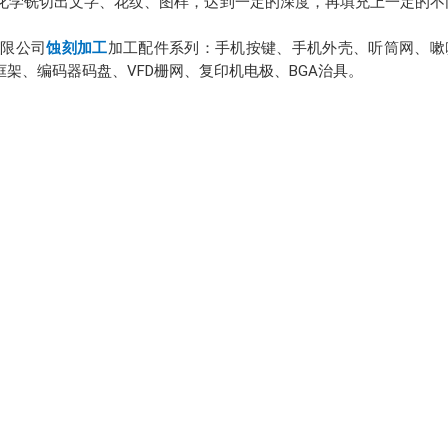
化学铣切出文字、花纹、图样，达到一定的深度，再填充上一定的不
有限公司
蚀刻加工
加工配件系列：手机按键、手机外壳、听筒网、嗽
架、编码器码盘、VFD栅网、复印机电极、BGA治具。