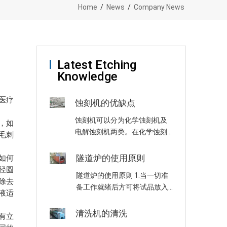
Home
/
News
/
Company News
Latest Etching
Knowledge
医疗
蚀刻机的优缺点
蚀刻机可以分为化学蚀刻机及
，如
电解蚀刻机两类。在化学蚀刻
毛刺
中是使用化学溶液，经由化学
反应以达到蚀刻的目的，化学
，如何
隧道炉的使用原则
蚀刻机是将材料用化学反应或
径圆
隧道炉的使用原则 1.当一切准
物理撞击作用而移除的技术。
除去
备工作就绪后方可将试品放入
电蚀刻是利用金属在以自来水
液适
烘箱内，然后连接并开启电
或盐水为蚀刻主体的……
源，红色指示灯亮表示箱内已
清洗机的清洗
有立
加热。当温度达到所控温度