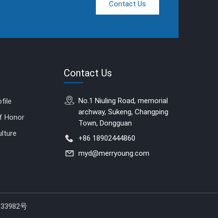
Contact Us
Contact Us
No.1 Niuling Road, memorial
file
archway, Sukeng, Changping
of Honor
Town, Dongguan
lture
+86 18902444860
myd@merryoung.com
33982号