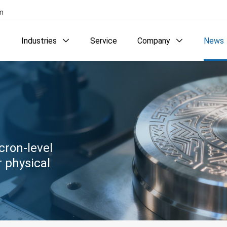
com
Industries
Service
Company
News



cron-level
r physical