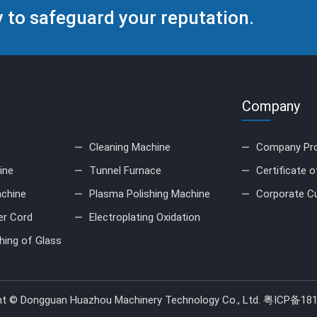
to safeguard your reputation.
Company
Cleaning Machine
Company Pro
ine
Tunnel Furnace
Certificate 
achine
Plasma Polishing Machine
Corporate Cu
er Cord
Electroplating Oxidation
hing of Glass
ht © Dongguan Huazhou Machinery Technology Co., Ltd.
粤ICP备181