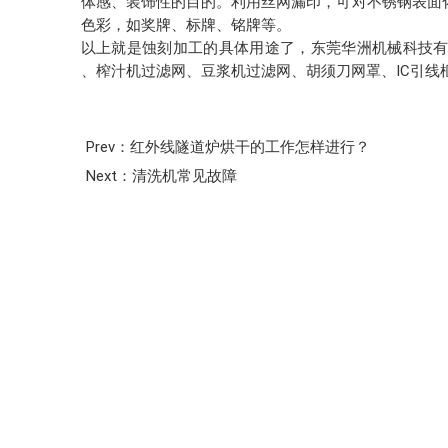
体感、装饰性的目的。利用丝网漏印，可对不锈钢表面
色彩，如奖牌、标牌、铭牌等。
以上就是蚀刻加工的具体用途了，东莞华洲机械科技
、榨汁机过滤网、豆浆机过滤网、胡须刀网罩、IC引线框
Prev：红外线隧道炉烘干的工作怎样进行？
Next：清洗机常见故障