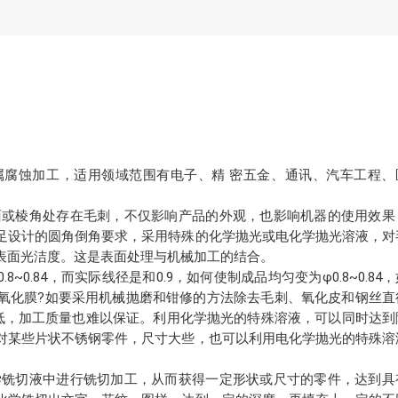
属腐蚀加工，适用领域范围有电子、精 密五金、通讯、汽车工程、
端面或棱角处存在毛刺，不仅影响产品的外观，也影响机器的使用效果
足设计的圆角倒角要求，采用特殊的化学抛光或电化学抛光溶液，对
表面光洁度。这是表面处理与机械加工的结合。
~0.84，而实际线径是和0.9，如何使制成品均匀变为φ0.8~0.84
氧化膜?如要采用机械抛磨和钳修的方法除去毛刺、氧化皮和钢丝直
，效率低，加工质量也难以保证。利用化学抛光的特殊溶液，可以同时达到
对某些片状不锈钢零件，尺寸大些，也可以利用电化学抛光的特殊溶
化学铣切液中进行铣切加工，从而获得一定形状或尺寸的零件，达到具