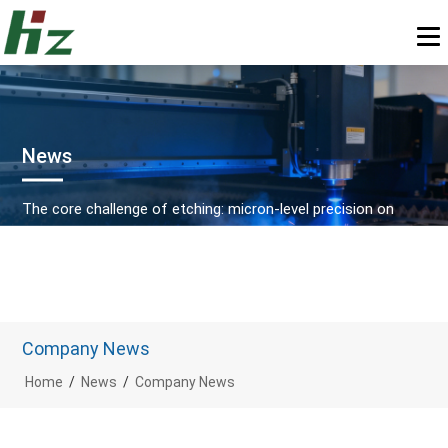
News
The core challenge of etching: micron-level precision on
metal via chemical or physical means.
Company News
Home
/
News
/
Company News