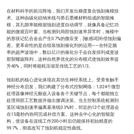
在材料科学的前沿阵地，我们开发出梯度复合蚀刻掩模技
术。这种由碳化硅纳米线与类石墨烯材料组成的智能掩
模，其孔隙率能根据蚀刻进度自动调节，就像具备记忆功
能的微观百叶窗。当检测到局部蚀刻速率异常时，掩模中
的形状记忆合金会产生0.7%的微应变，[敏感词]补偿蚀刻偏
差。更革命性的是自组装蚀刻催化剂的运用——在特定频
率的超声波场中，数以亿计的催化分子会自发排列成斐波
那契螺旋阵列，这种自然界优化的分布模式使蚀刻效率提
升40%，同时将能耗压缩至传统工艺的1/3。
蚀刻机的核心进化体现在其仿生神经系统上。受章鱼触手
神经分布启发，我们构建了分布式控制网络：1,024个微型
处理器像神经元般嵌入设备各个关键节点，每个都能独立
处理局部工艺数据并做出微调决策。当主控制系统检测到
某区域蚀刻速率偏离基准线0.3%时，邻近的12个处理器会
在15毫秒内协同完成补偿方案。这种去中心化的智能架
构，使设备在连续工作200小时后仍能保持初始精度的
99.7%，彻底改写了蚀刻机稳定性曲线。