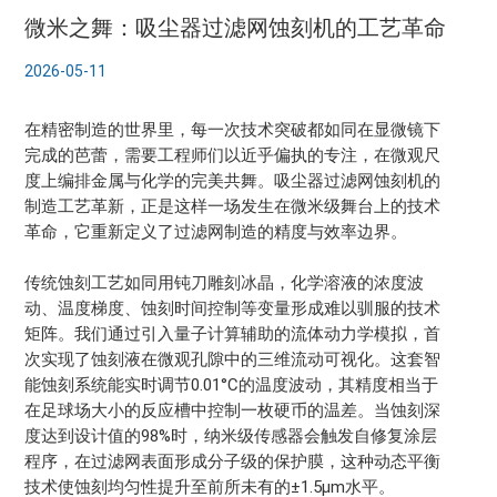
微米之舞：吸尘器过滤网蚀刻机的工艺革命
2026-05-11
在精密制造的世界里，每一次技术突破都如同在显微镜下
完成的芭蕾，需要工程师们以近乎偏执的专注，在微观尺
度上编排金属与化学的完美共舞。吸尘器过滤网蚀刻机的
制造工艺革新，正是这样一场发生在微米级舞台上的技术
革命，它重新定义了过滤网制造的精度与效率边界。
传统蚀刻工艺如同用钝刀雕刻冰晶，化学溶液的浓度波
动、温度梯度、蚀刻时间控制等变量形成难以驯服的技术
矩阵。我们通过引入量子计算辅助的流体动力学模拟，首
次实现了蚀刻液在微观孔隙中的三维流动可视化。这套智
能蚀刻系统能实时调节0.01°C的温度波动，其精度相当于
在足球场大小的反应槽中控制一枚硬币的温差。当蚀刻深
度达到设计值的98%时，纳米级传感器会触发自修复涂层
程序，在过滤网表面形成分子级的保护膜，这种动态平衡
技术使蚀刻均匀性提升至前所未有的±1.5μm水平。