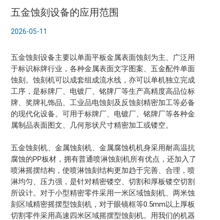
五金蚀刻设备的应用范围
2026-05-11
五金蚀刻设备
主要以单面平板金属表面蚀刻为主、广泛用
于标识标牌行业，各种金属表面文字图案、五金配件单面
蚀刻。蚀刻机可以成套组成流水线，亦可以单机独立完成
工序，是标牌厂、电镀厂、铭牌厂等生产高精度高品位标
牌、奖牌礼饰品、工业品电蚀刻及反蚀刻精密加工等必备
的现代化设备。可用于标牌厂、电镀厂、铭牌厂等各种金
属制品表面图文、几何形状尺寸精密加工或镂空。
五金蚀刻机、金属蚀刻机、金属腐蚀机机身采用耐高温抗
腐蚀的PP板材，拥有普通喷淋蚀刻机所有优点，还加入了
喷淋摇摆结构，使喷淋蚀刻结构更加趋于完善、合理，喷
淋均匀、压力强，是针对精密镂空、切割和厚板镂空切割
所设计。对于小型精密零件采用一米区域蚀刻机、两米蚀
刻区域精密摇摆型蚀刻机，对于眼镜框等0.5mm以上厚板
切割零件采用高速四米区域摇摆型蚀刻机。用我们的机器