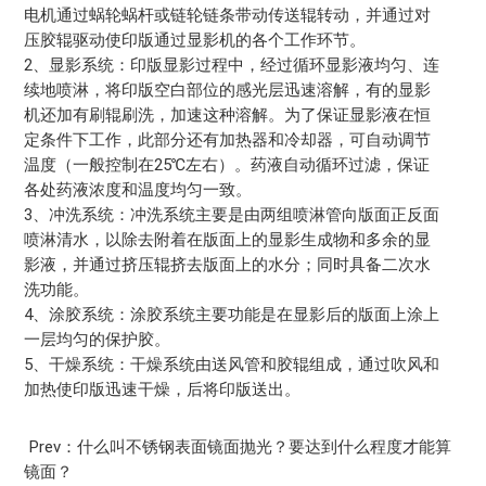
电机通过蜗轮蜗杆或链轮链条带动传送辊转动，并通过对
压胶辊驱动使印版通过显影机的各个工作环节。
2、显影系统：印版显影过程中，经过循环显影液均匀、连
续地喷淋，将印版空白部位的感光层迅速溶解，有的显影
机还加有刷辊刷洗，加速这种溶解。为了保证显影液在恒
定条件下工作，此部分还有加热器和冷却器，可自动调节
温度（一般控制在25℃左右）。药液自动循环过滤，保证
各处药液浓度和温度均匀一致。
3、冲洗系统：冲洗系统主要是由两组喷淋管向版面正反面
喷淋清水，以除去附着在版面上的显影生成物和多余的显
影液，并通过挤压辊挤去版面上的水分；同时具备二次水
洗功能。
4、涂胶系统：涂胶系统主要功能是在显影后的版面上涂上
一层均匀的保护胶。
5、干燥系统：干燥系统由送风管和胶辊组成，通过吹风和
加热使印版迅速干燥，后将印版送出。
Prev：什么叫不锈钢表面镜面抛光？要达到什么程度才能算
镜面？